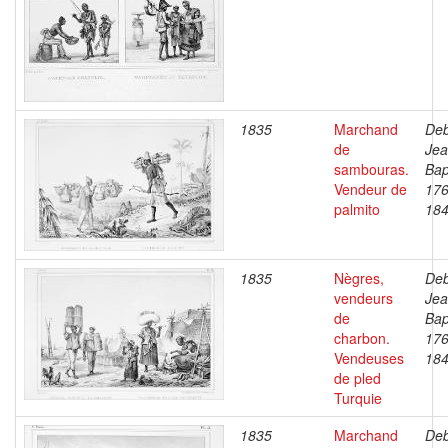
1835
Marchand
Deb
de
Je
sambouras.
Bap
Vendeur de
176
palmito
18
1835
Nègres,
Deb
vendeurs
Je
de
Bap
charbon.
176
Vendeuses
18
de pled
Turquie
1835
Marchand
Deb