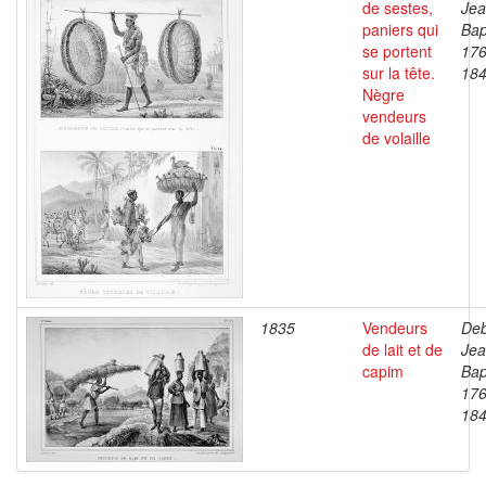
de sestes,
Je
paniers qui
Bap
se portent
176
sur la tête.
18
Nègre
vendeurs
de volaille
1835
Vendeurs
Deb
de lait et de
Je
capim
Bap
176
18