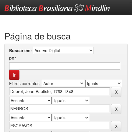
Skip
navigation
Página de busca
Buscar em:
por
Filtros correntes: