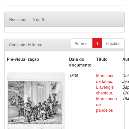
Resultado 1-5 de 5.
Anterior
1
Próximo
Conjunto de itens:
Pré-visualização
Data do
Título
Aut
documento
1835
Marchand
Deb
de tabac.
Je
L'aveugle
Bap
chanteur.
176
Marchande
18
de
pandelos