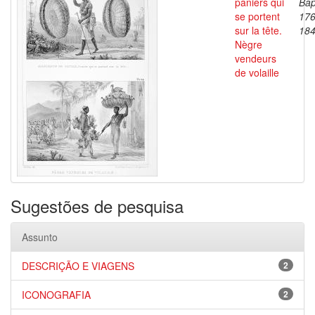
paniers qui
Bap
se portent
176
sur la tête.
18
Nègre
vendeurs
de volaille
Sugestões de pesquisa
Assunto
DESCRIÇÃO E VIAGENS
2
ICONOGRAFIA
2