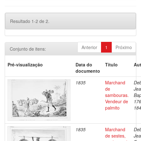
Resultado 1-2 de 2.
Anterior
1
Próximo
Conjunto de itens:
Pré-visualização
Data do
Título
Aut
documento
1835
Marchand
Deb
de
Je
sambouras.
Bap
Vendeur de
176
palmito
18
1835
Marchand
Deb
de sestes,
Je