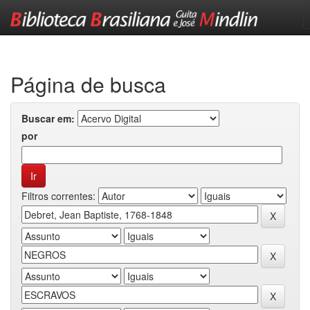
Skip
navigation
Página de busca
Buscar em:
por
Filtros correntes: