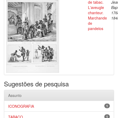
de tabac.
Jea
L'aveugle
Bapt
chanteur.
176
Marchande
184
de
pandelos
Sugestões de pesquisa
Assunto
ICONOGRAFIA
1
TABACO
1