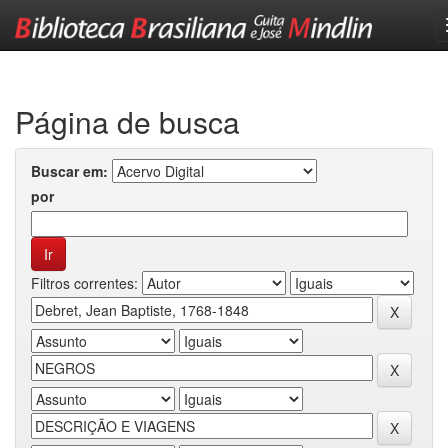
Skip
navigation
Página de busca
Buscar em:
por
Filtros correntes: