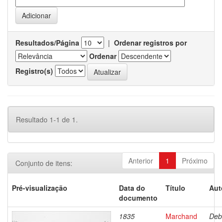
Resultados/Página
|
Ordenar registros por
Ordenar
Registro(s)
Resultado 1-1 de 1.
Anterior
1
Próximo
Conjunto de itens:
Pré-visualização
Data do
Título
Aut
documento
1835
Marchand
Deb