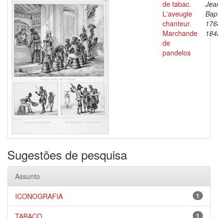
de tabac.
Jea
L'aveugle
Bapt
chanteur.
176
Marchande
184
de
pandelos
Sugestões de pesquisa
Assunto
ICONOGRAFIA
1
TABACO
1