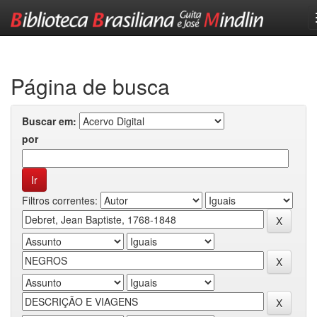
Skip
navigation
Página de busca
Buscar em:
por
Filtros correntes: