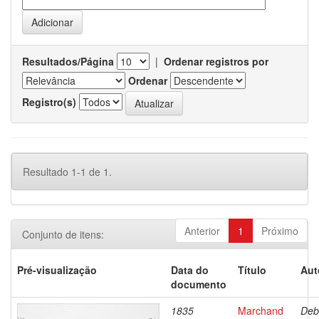
Resultados/Página
|
Ordenar registros por
Ordenar
Registro(s)
Resultado 1-1 de 1.
Anterior
1
Próximo
Conjunto de itens:
Pré-visualização
Data do
Título
Aut
documento
1835
Marchand
Deb