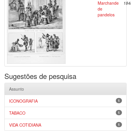
Marchande
184
de
pandelos
Sugestões de pesquisa
Assunto
ICONOGRAFIA
1
TABACO
1
VIDA COTIDIANA
1