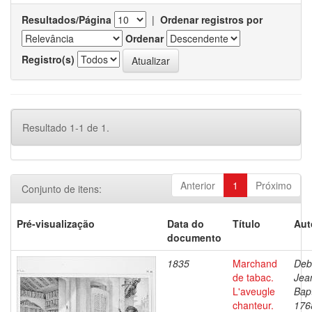
Resultados/Página
|
Ordenar registros por
Ordenar
Registro(s)
Resultado 1-1 de 1.
Anterior
1
Próximo
Conjunto de itens:
Pré-visualização
Data do
Título
Aut
documento
1835
Marchand
Deb
de tabac.
Jea
L'aveugle
Bapt
chanteur.
176