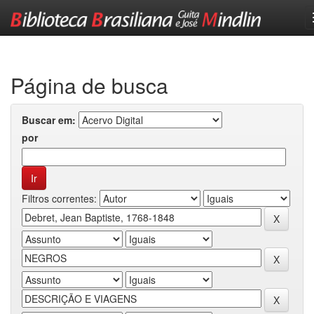
Skip
navigation
Página de busca
Buscar em:
por
Filtros correntes: