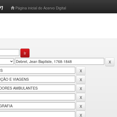
-->
Página inicial do Acervo Digital