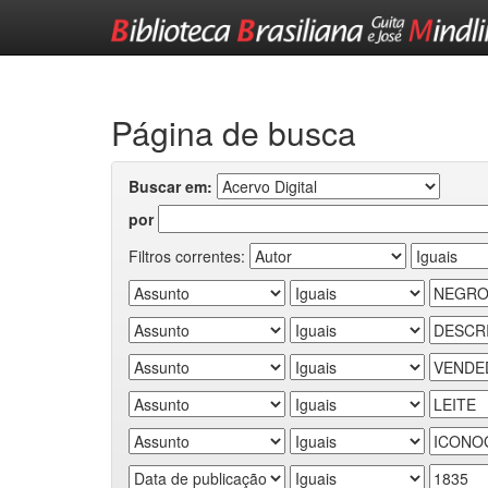
Skip
navigation
Página de busca
Buscar em:
por
Filtros correntes: