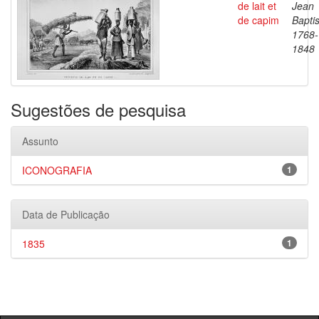
de lait et
Jean
de capim
Baptis
1768-
1848
Sugestões de pesquisa
Assunto
ICONOGRAFIA
1
Data de Publicação
1835
1