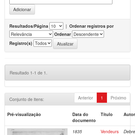
Resultados/Página
|
Ordenar registros por
Ordenar
Registro(s)
Resultado 1-1 de 1.
Anterior
1
Próximo
Conjunto de itens:
Pré-visualização
Data do
Título
Autor
documento
1835
Vendeurs
Debre