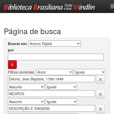
Skip
navigation
Página de busca
Buscar em:
por
Filtros correntes: