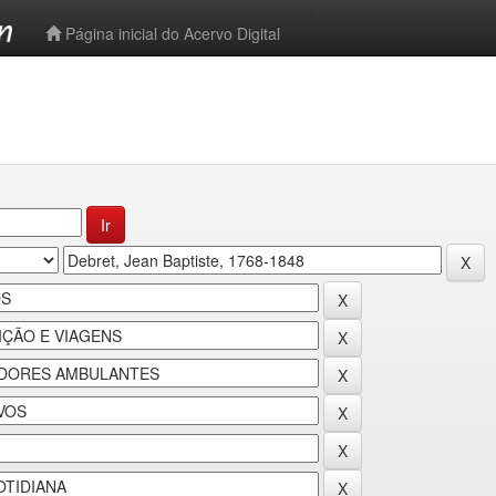
-->
Página inicial do Acervo Digital