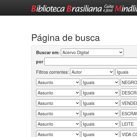
Skip
navigation
Página de busca
Buscar em:
por
Filtros correntes: