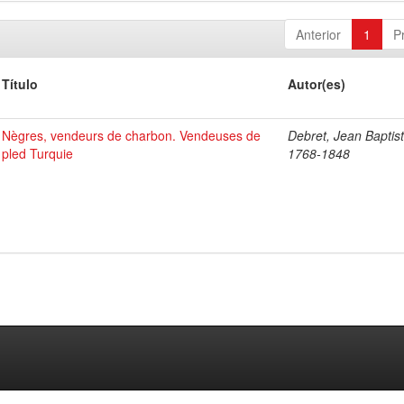
Anterior
1
P
Título
Autor(es)
Nègres, vendeurs de charbon. Vendeuses de
Debret, Jean Baptist
pled Turquie
1768-1848