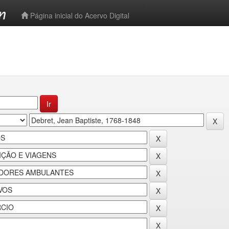
-->
Página inicial do Acervo Digital