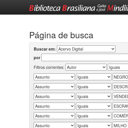
Skip
navigation
Página de busca
Buscar em:
por
Filtros correntes: