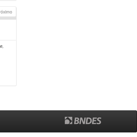
róximo
e,