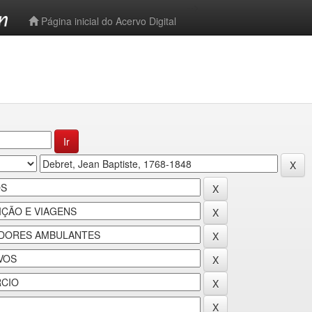
-->
Página inicial do Acervo Digital