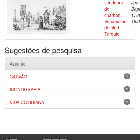
vendeurs
Jea
de
Bapt
charbon.
176
Vendeuses
184
de pled
Turquie
Sugestões de pesquisa
Assunto
CARVÃO
1
ICONOGRAFIA
1
VIDA COTIDIANA
1