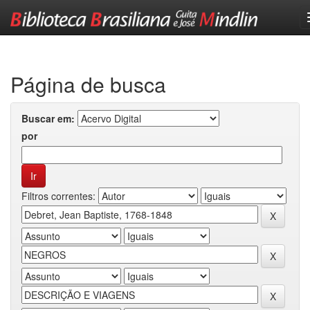
Skip
navigation
Página de busca
Buscar em:
por
Filtros correntes: