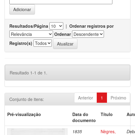
Resultados/Página
|
Ordenar registros por
Ordenar
Registro(s)
Resultado 1-1 de 1.
Anterior
1
Próximo
Conjunto de itens:
Pré-visualização
Data do
Título
Aut
documento
1835
Nègres,
Debr