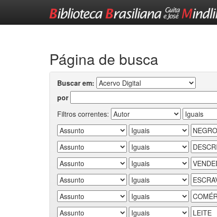
Skip
navigation
Página de busca
Buscar em:
por
Filtros correntes: