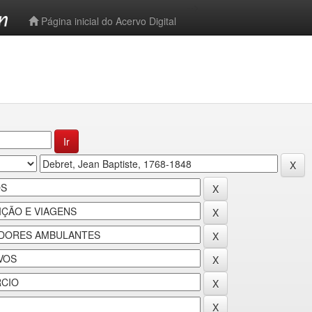
-->
Página inicial do Acervo Digital