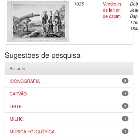
1835
Vendeurs
Deb
de lait et
Jea
de capim
Bapt
176
184
Sugestões de pesquisa
Assunto
ICONOGRAFIA
3
CARVÃO
1
LEITE
1
MILHO
1
MÚSICA FOLCLÓRICA
1