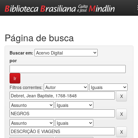
Skip
navigation
Página de busca
Buscar em:
por
Filtros correntes: