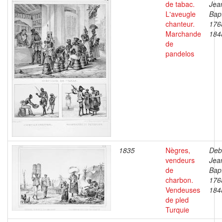
de tabac.
Jea
L'aveugle
Bapt
chanteur.
176
Marchande
184
de
pandelos
1835
Nègres,
Deb
vendeurs
Jea
de
Bapt
charbon.
176
Vendeuses
184
de pled
Turquie