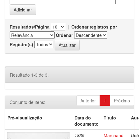
Resultados/Página
|
Ordenar registros por
Ordenar
Registro(s)
Resultado 1-3 de 3.
Anterior
1
Próximo
Conjunto de itens:
Pré-visualização
Data do
Título
Aut
documento
1835
Marchand
Deb