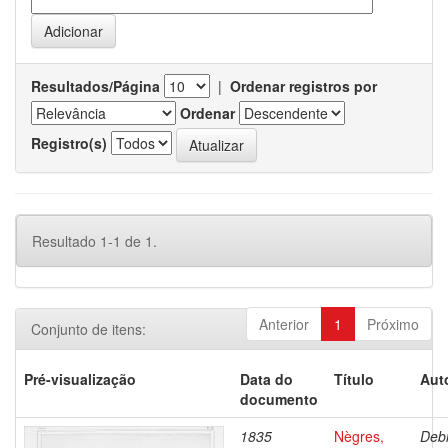
Resultados/Página
|
Ordenar registros por
Ordenar
Registro(s)
Resultado 1-1 de 1.
Anterior
1
Próximo
Conjunto de itens:
Pré-visualização
Data do
Título
Aut
documento
1835
Nègres,
Debr