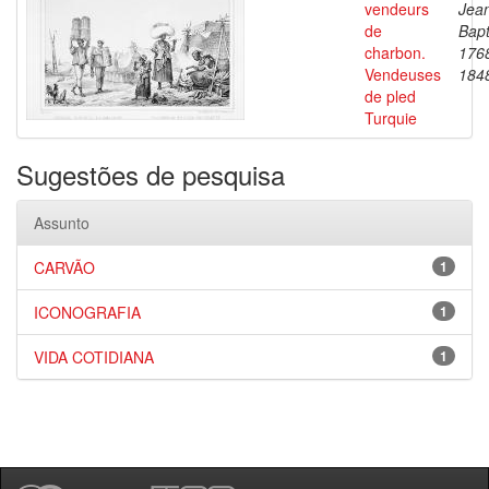
vendeurs
Jea
de
Bapt
charbon.
176
Vendeuses
184
de pled
Turquie
Sugestões de pesquisa
Assunto
CARVÃO
1
ICONOGRAFIA
1
VIDA COTIDIANA
1