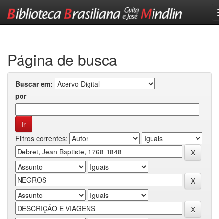
Skip
navigation
Página de busca
Buscar em:
por
Filtros correntes: