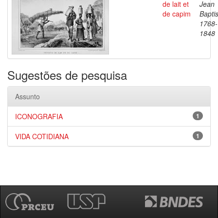
de lait et
Jean
de capim
Baptis
1768-
1848
Sugestões de pesquisa
Assunto
ICONOGRAFIA
1
VIDA COTIDIANA
1