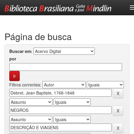
Skip
navigation
Página de busca
Buscar em:
por
Filtros correntes: