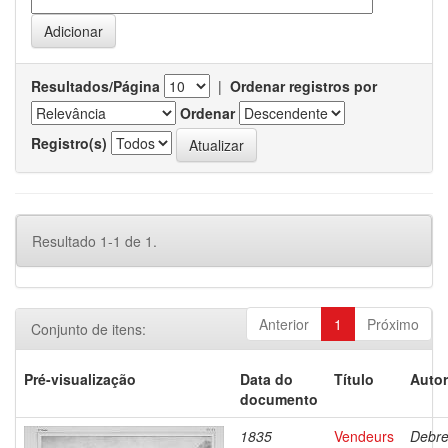
Resultados/Página
|
Ordenar registros por
Ordenar
Registro(s)
Resultado 1-1 de 1.
Anterior
1
Próximo
Conjunto de itens:
Pré-visualização
Data do
Título
Autor
documento
1835
Vendeurs
Debre