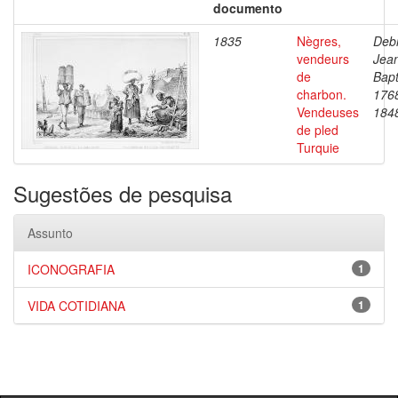
documento
1835
Nègres,
Debr
vendeurs
Jea
de
Bapt
charbon.
176
Vendeuses
184
de pled
Turquie
Sugestões de pesquisa
Assunto
ICONOGRAFIA
1
VIDA COTIDIANA
1