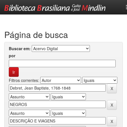
Skip
navigation
Página de busca
Buscar em:
por
Filtros correntes: