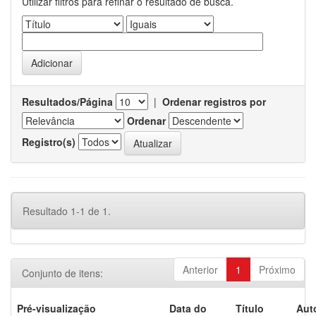
Utilizar filtros para refinar o resultado de busca.
Resultados/Página
|
Ordenar registros por
Ordenar
Registro(s)
Resultado 1-1 de 1.
Anterior
1
Próximo
Conjunto de itens:
Pré-visualização
Data do
Título
Aut