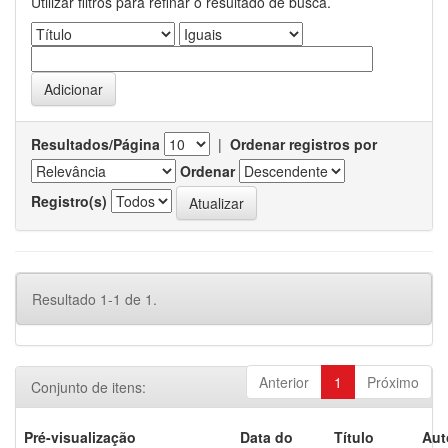
Utilizar filtros para refinar o resultado de busca.
Resultados/Página
|
Ordenar registros por
Ordenar
Registro(s)
Resultado 1-1 de 1.
Anterior
1
Próximo
Conjunto de itens:
Pré-visualização
Data do
Título
Aut