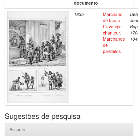
documento
1835
Marchand
Deb
de tabac.
Jea
L'aveugle
Bapt
chanteur.
176
Marchande
184
de
pandelos
Sugestões de pesquisa
Assunto