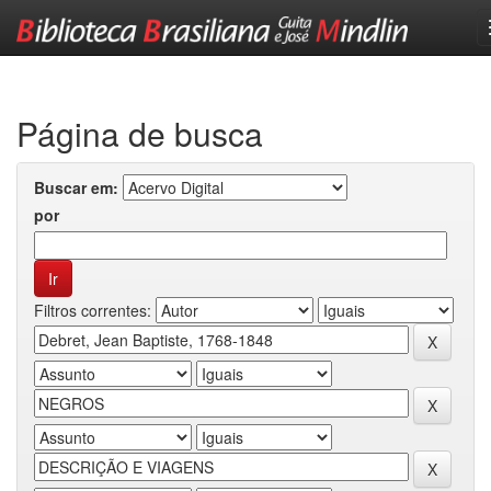
Skip
navigation
Página de busca
Buscar em:
por
Filtros correntes: