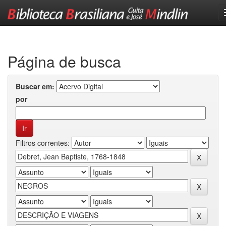
Skip
navigation
Página de busca
Buscar em:
por
Filtros correntes: