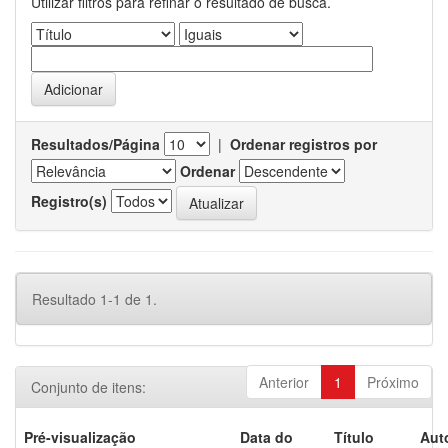
Utilizar filtros para refinar o resultado de busca.
Resultados/Página
|
Ordenar registros por
Ordenar
Registro(s)
Resultado 1-1 de 1.
Anterior
1
Próximo
Conjunto de itens:
Pré-visualização
Data do
Título
Aut