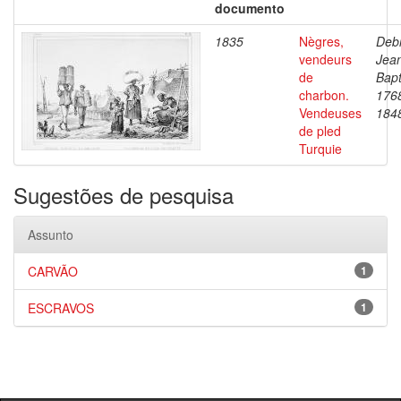
documento
1835
Nègres,
Debr
vendeurs
Jea
de
Bapt
charbon.
176
Vendeuses
184
de pled
Turquie
Sugestões de pesquisa
Assunto
CARVÃO
1
ESCRAVOS
1