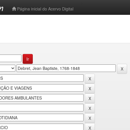
-->
Página inicial do Acervo Digital