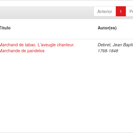
Anterior
1
P
Título
Autor(es)
Marchand de tabac. L'aveugle chanteur.
Debret, Jean Bapti
Marchande de pandelos
1768-1848