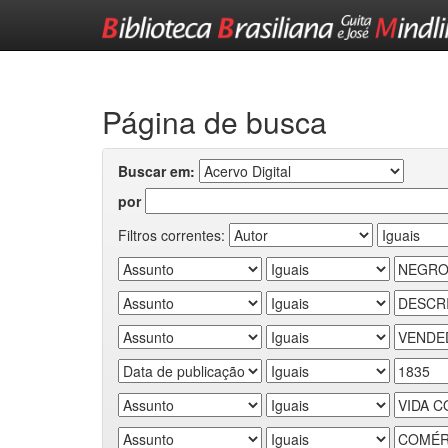
Skip
navigation
Página de busca
Buscar em:
por
Filtros correntes: