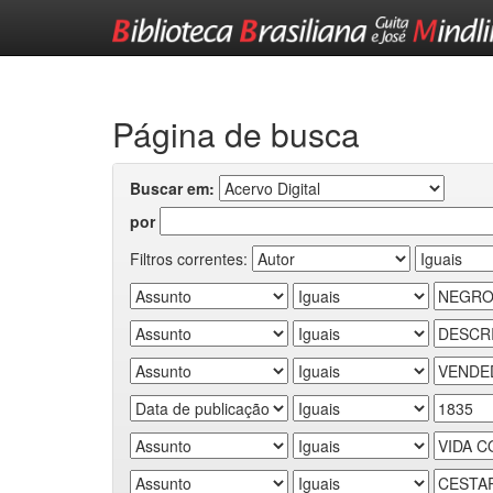
Skip
navigation
Página de busca
Buscar em:
por
Filtros correntes: