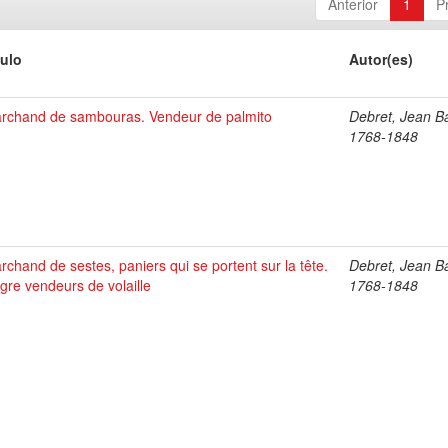
Anterior
1
P
tulo
Autor(es)
rchand de sambouras. Vendeur de palmito
Debret, Jean Ba
1768-1848
rchand de sestes, paniers qui se portent sur la tête.
Debret, Jean Ba
gre vendeurs de volaille
1768-1848