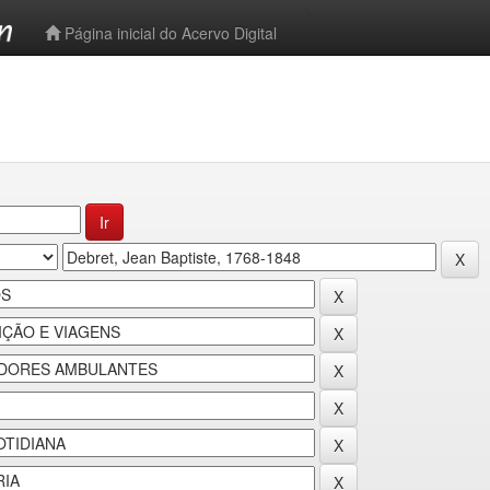
-->
Página inicial do Acervo Digital