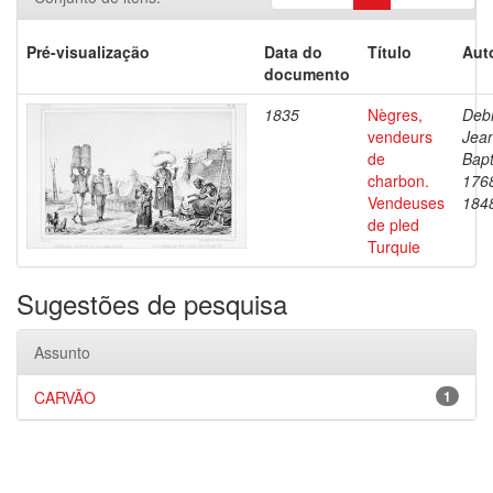
Pré-visualização
Data do
Título
Aut
documento
1835
Nègres,
Debr
vendeurs
Jea
de
Bapt
charbon.
176
Vendeuses
184
de pled
Turquie
Sugestões de pesquisa
Assunto
CARVÃO
1