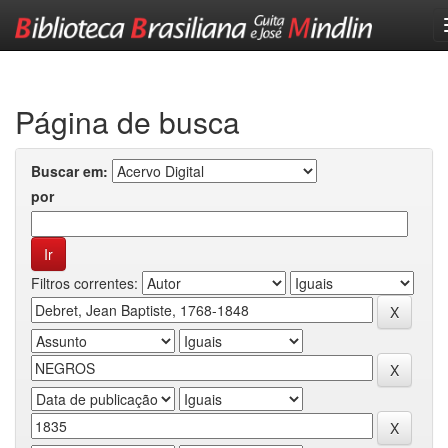
Skip
navigation
Página de busca
Buscar em:
por
Filtros correntes: