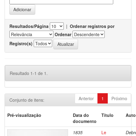
Resultados/Página
|
Ordenar registros por
Ordenar
Registro(s)
Resultado 1-1 de 1.
Anterior
1
Próximo
Conjunto de itens:
Pré-visualização
Data do
Título
Auto
documento
1835
Le
Debre