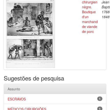
chirurgien
Jean
nègre.
Bapti
Boutique
1768
d'un
1848
marchand
de viande
de porc
Sugestões de pesquisa
Assunto
ESCRAVOS
1
MÉDICOS CIRURGIÕES
1