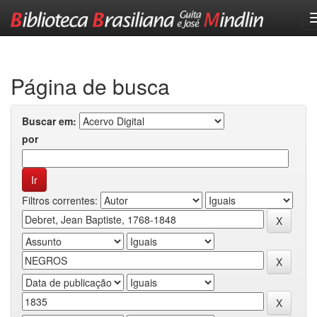
Skip
navigation
Página de busca
Buscar em:
por
Filtros correntes: