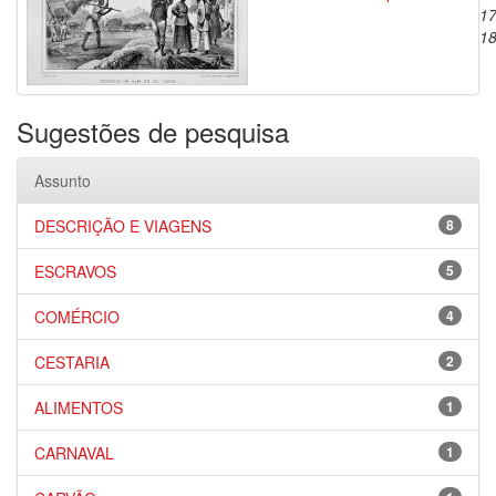
17
1
Sugestões de pesquisa
Assunto
DESCRIÇÃO E VIAGENS
8
ESCRAVOS
5
COMÉRCIO
4
CESTARIA
2
ALIMENTOS
1
CARNAVAL
1