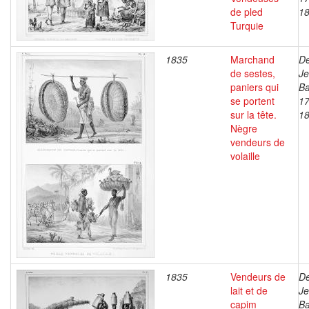
de pled
1
Turquie
1835
Marchand
De
de sestes,
J
paniers qui
Ba
se portent
17
sur la tête.
1
Nègre
vendeurs de
volaille
1835
Vendeurs de
De
lait et de
J
capim
Ba