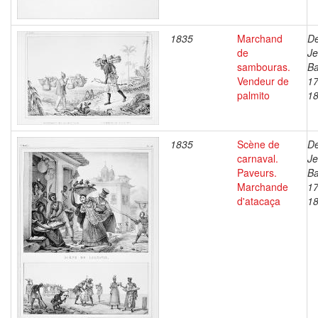
1835
Marchand
De
de
J
sambouras.
Ba
Vendeur de
17
palmito
1
1835
Scène de
De
carnaval.
J
Paveurs.
Ba
Marchande
17
d'atacaça
1