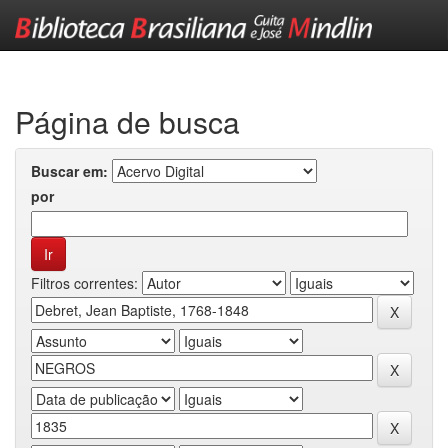
Skip
navigation
Página de busca
Buscar em:
por
Filtros correntes: