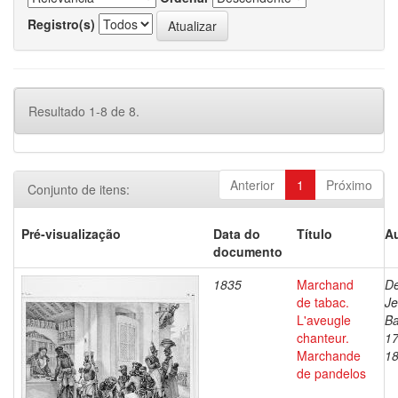
Registro(s)
Resultado 1-8 de 8.
Anterior
1
Próximo
Conjunto de itens:
Pré-visualização
Data do
Título
Au
documento
1835
Marchand
De
de tabac.
J
L'aveugle
Ba
chanteur.
17
Marchande
1
de pandelos