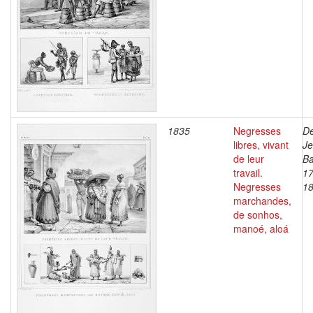
1835
Negresses
De
libres, vivant
J
de leur
Ba
travail.
17
Negresses
1
marchandes,
de sonhos,
manoé, aloá