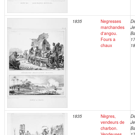
1835
Negresses
De
marchandes
J
d'angou.
Ba
Fours a
17
chaux
1
1835
Nègres,
De
vendeurs de
J
charbon.
Ba
Vendeuses
17