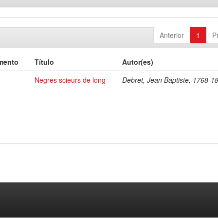
Anterior
1
P
mento
Título
Autor(es)
Negres scieurs de long
Debret, Jean Baptiste, 1768-1