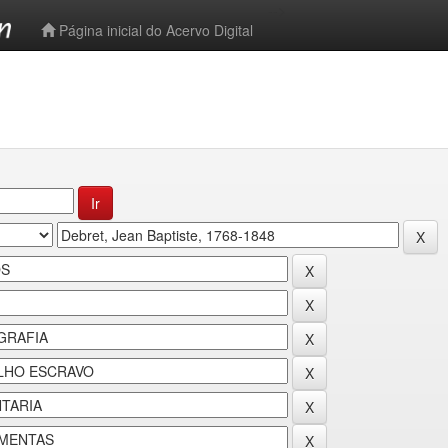
-->
Página inicial do Acervo Digital