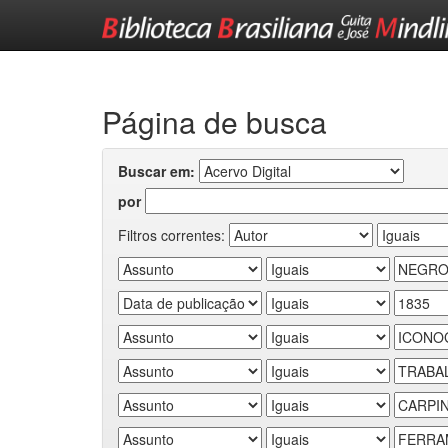
Skip
navigation
Página de busca
Buscar em:
por
Filtros correntes: