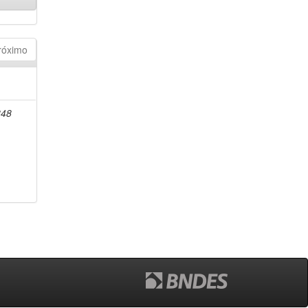
róximo
848