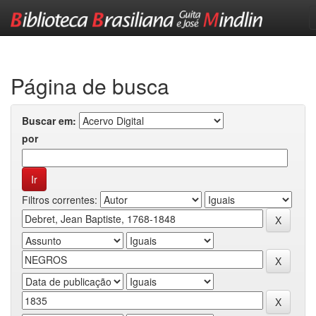
Skip
navigation
Página de busca
Buscar em:
por
Filtros correntes: