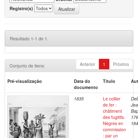
Registro(s)
Resultado 1-1 de 1.
Anterior
1
Próximo
Conjunto de itens:
Pré-visualização
Data do
Título
Aut
documento
1835
Le collier
Deb
de fer :
Je
châtiment
Bap
des fugitifs.
176
Négres en
18
commission
: par un