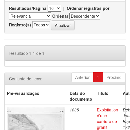
Resultados/Página
|
Ordenar registros por
Ordenar
Registro(s)
Resultado 1-1 de 1.
Anterior
1
Próximo
Conjunto de itens:
Pré-visualização
Data do
Título
Aut
documento
1835
Exploitation
Deb
d'une
Jea
carrière de
Bapt
granit.
176