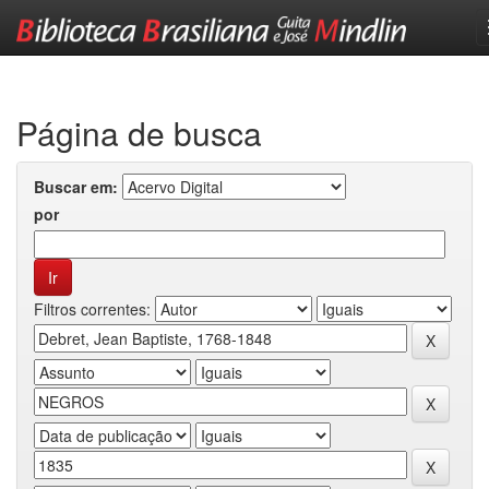
Skip
navigation
Página de busca
Buscar em:
por
Filtros correntes: