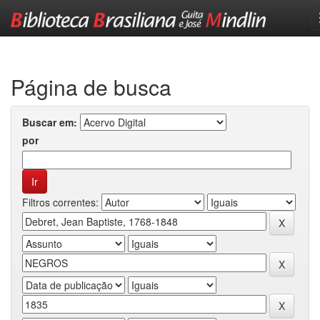
Skip
navigation
Página de busca
Buscar em:
por
Filtros correntes: