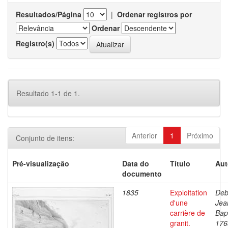
Resultados/Página
|
Ordenar registros por
Ordenar
Registro(s)
Resultado 1-1 de 1.
Anterior
1
Próximo
Conjunto de itens:
Pré-visualização
Data do
Título
Aut
documento
1835
Exploitation
Deb
d'une
Jea
carrière de
Bapt
granit.
176