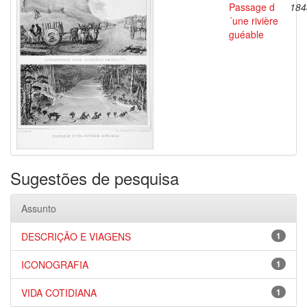
Passage d
184
´une rivière
guéable
Sugestões de pesquisa
Assunto
DESCRIÇÃO E VIAGENS
1
ICONOGRAFIA
1
VIDA COTIDIANA
1