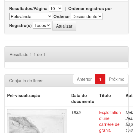
Resultados/Página
|
Ordenar registros por
Ordenar
Registro(s)
Resultado 1-1 de 1.
Anterior
1
Próximo
Conjunto de itens:
Pré-visualização
Data do
Título
Aut
documento
1835
Exploitation
Deb
d'une
Jea
carrière de
Bapt
granit.
176