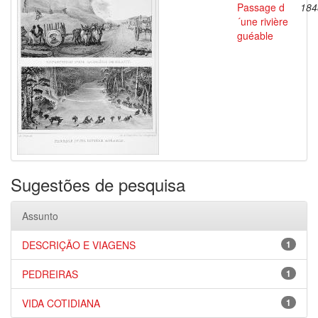
Passage d
184
´une rivière
guéable
Sugestões de pesquisa
Assunto
DESCRIÇÃO E VIAGENS
1
PEDREIRAS
1
VIDA COTIDIANA
1