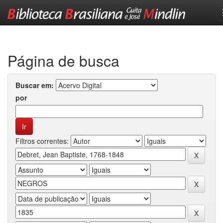
Skip
navigation
Página de busca
Buscar em:
por
Filtros correntes: