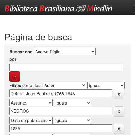
Skip
navigation
Página de busca
Buscar em:
por
Filtros correntes: