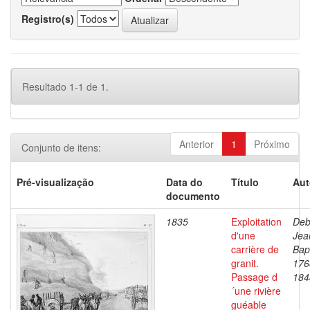
Registro(s)
Resultado 1-1 de 1.
Anterior
1
Próximo
Conjunto de itens:
Pré-visualização
Data do
Título
Aut
documento
1835
Exploitation
Deb
d'une
Jea
carrière de
Bapt
granit.
176
Passage d
184
´une rivière
guéable