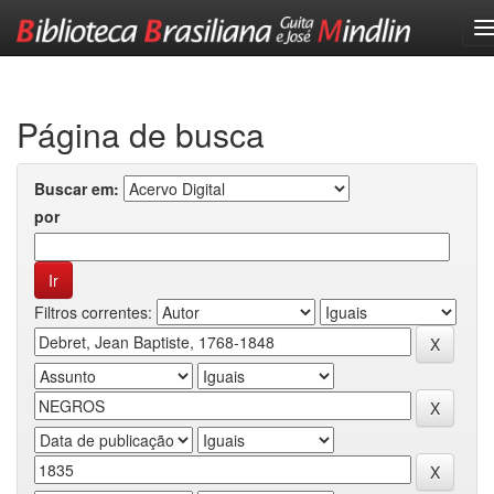
Skip
navigation
Página de busca
Buscar em:
por
Filtros correntes: