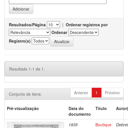
Resultados/Página
|
Ordenar registros por
Ordenar
Registro(s)
Resultado 1-1 de 1.
Anterior
1
Próximo
Conjunto de itens:
Pré-visualização
Data do
Título
Autor
documento
1835
Boutique
Debret