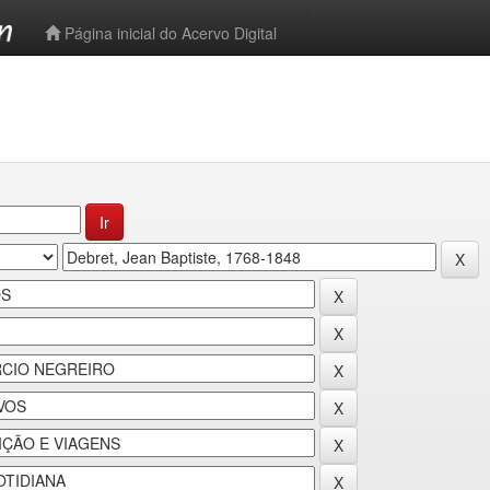
-->
Página inicial do Acervo Digital