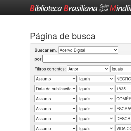
Skip
navigation
Página de busca
Buscar em:
por
Filtros correntes: