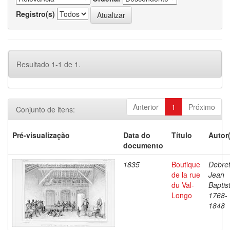
Registro(s)
Resultado 1-1 de 1.
Anterior
1
Próximo
Conjunto de itens:
Pré-visualização
Data do
Título
Autor
documento
1835
Boutique
Debret
de la rue
Jean
du Val-
Baptis
Longo
1768-
1848