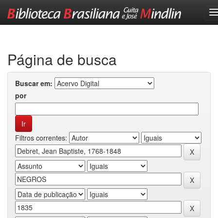
Skip
navigation
Página de busca
Buscar em:
por
Filtros correntes: