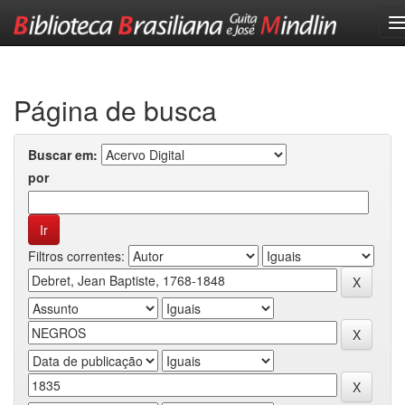
Skip
navigation
Página de busca
Buscar em:
por
Filtros correntes: