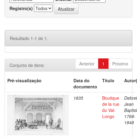
Registro(s)
Resultado 1-1 de 1.
Anterior
1
Próximo
Conjunto de itens:
Pré-visualização
Data do
Título
Autor
documento
1835
Boutique
Debret
de la rue
Jean
du Val-
Baptis
Longo
1768-
1848