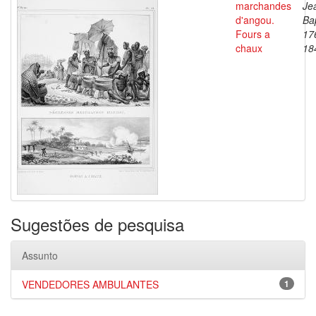
marchandes
Je
d'angou.
Bap
Fours a
17
chaux
18
Sugestões de pesquisa
Assunto
VENDEDORES AMBULANTES
1