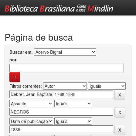
Skip
navigation
Página de busca
Buscar em:
por
Filtros correntes: