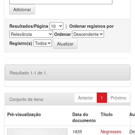
Resultados/Página
|
Ordenar registros por
Ordenar
Registro(s)
Resultado 1-1 de 1.
Anterior
1
Próximo
Conjunto de itens:
Pré-visualização
Data do
Título
Au
documento
1835
Negresses
De