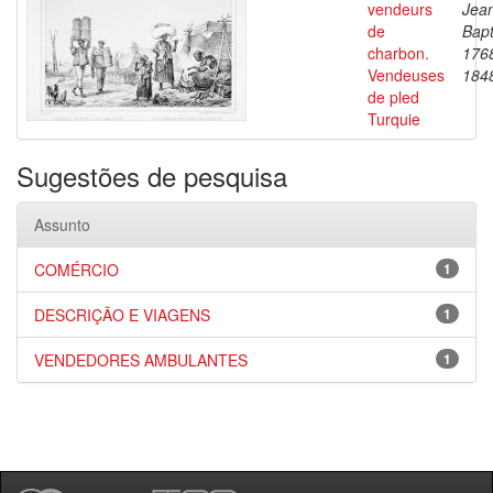
vendeurs
Jea
de
Bapt
charbon.
176
Vendeuses
184
de pled
Turquie
Sugestões de pesquisa
Assunto
COMÉRCIO
1
DESCRIÇÃO E VIAGENS
1
VENDEDORES AMBULANTES
1