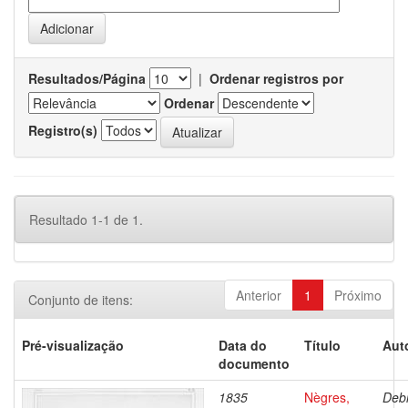
Resultados/Página
|
Ordenar registros por
Ordenar
Registro(s)
Resultado 1-1 de 1.
Anterior
1
Próximo
Conjunto de itens:
Pré-visualização
Data do
Título
Aut
documento
1835
Nègres,
Debr