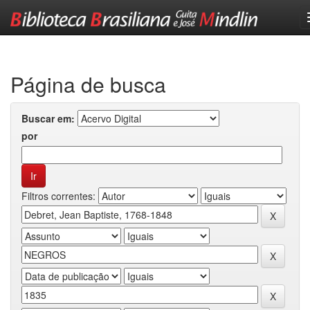
Skip
navigation
Página de busca
Buscar em:
por
Filtros correntes: