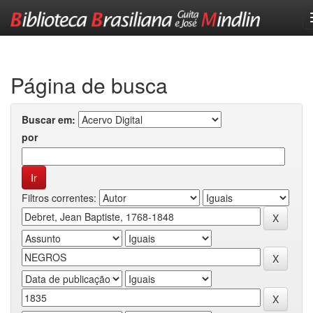
Skip
navigation
Página de busca
Buscar em:
por
Filtros correntes: