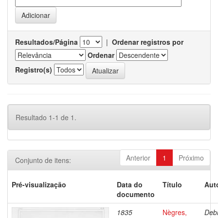
Resultados/Página
|
Ordenar registros por
Ordenar
Registro(s)
Resultado 1-1 de 1.
Anterior
1
Próximo
Conjunto de itens:
Pré-visualização
Data do
Título
Aut
documento
1835
Nègres,
Debr