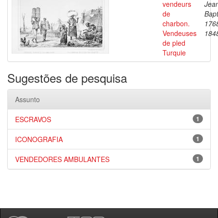
vendeurs
Jea
de
Bapt
charbon.
176
Vendeuses
184
de pled
Turquie
Sugestões de pesquisa
Assunto
ESCRAVOS
1
ICONOGRAFIA
1
VENDEDORES AMBULANTES
1