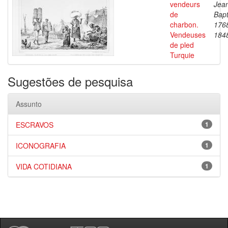
vendeurs
Jea
de
Bapt
charbon.
176
Vendeuses
184
de pled
Turquie
Sugestões de pesquisa
Assunto
ESCRAVOS
1
ICONOGRAFIA
1
VIDA COTIDIANA
1