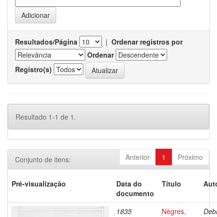
Resultados/Página
|
Ordenar registros por
Ordenar
Registro(s)
Resultado 1-1 de 1.
Anterior
1
Próximo
Conjunto de itens:
Pré-visualização
Data do
Título
Aut
documento
1835
Nègres,
Debr