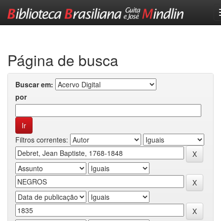
Skip
navigation
Página de busca
Buscar em:
por
Filtros correntes: