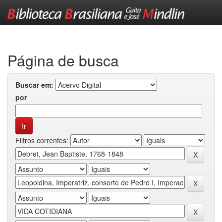
Skip
navigation
Página de busca
Buscar em:
por
Filtros correntes: