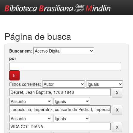
Skip
navigation
Página de busca
Buscar em:
por
Filtros correntes: