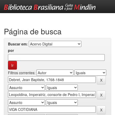
Skip
navigation
Página de busca
Buscar em:
por
Filtros correntes: