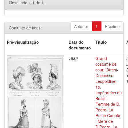
Resultado 1-1 de 1.
Anterior
1
Próximo
Conjunto de itens:
Pré-visualização
Data do
Título
documento
1839
Grand
costume de
cour. L’Archi-
Duchesse
Leopoldine,
1e.
Impératrice du
Brasil :
Femme de D.
Pedro. La
Reine Carlota
: Mère de
D.Pedro. La