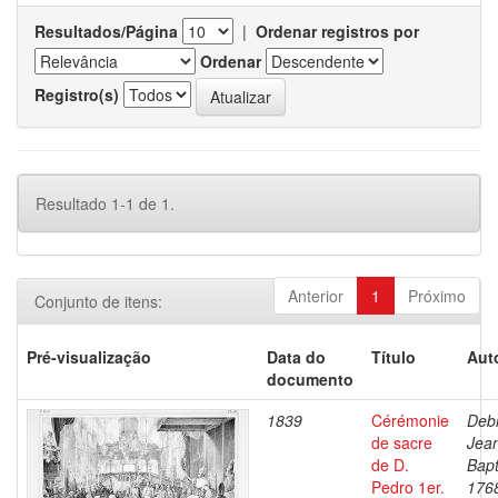
Resultados/Página
|
Ordenar registros por
Ordenar
Registro(s)
Resultado 1-1 de 1.
Anterior
1
Próximo
Conjunto de itens:
Pré-visualização
Data do
Título
Aut
documento
1839
Cérémonie
Debr
de sacre
Jea
de D.
Bapt
Pedro 1er.
176