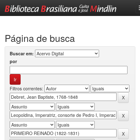
Skip
navigation
Página de busca
Buscar em:
por
Filtros correntes: