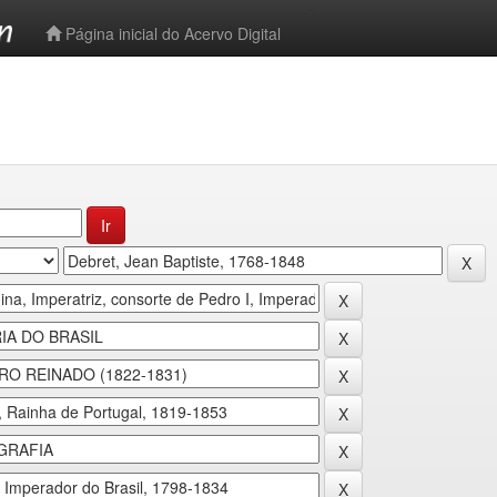
-->
Página inicial do Acervo Digital