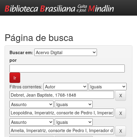
Skip
navigation
Página de busca
Buscar em:
por
Filtros correntes: