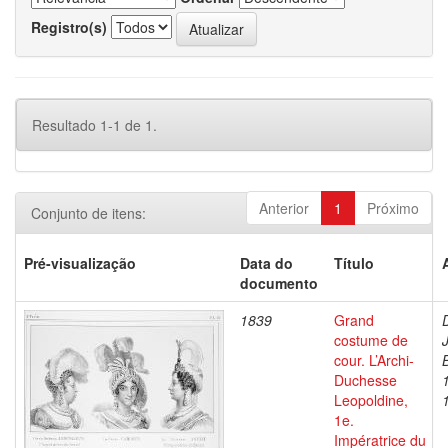
Registro(s)
Resultado 1-1 de 1.
Anterior
1
Próximo
Conjunto de itens:
Pré-visualização
Data do
Título
documento
1839
Grand
costume de
cour. L’Archi-
Duchesse
Leopoldine,
1e.
Impératrice du