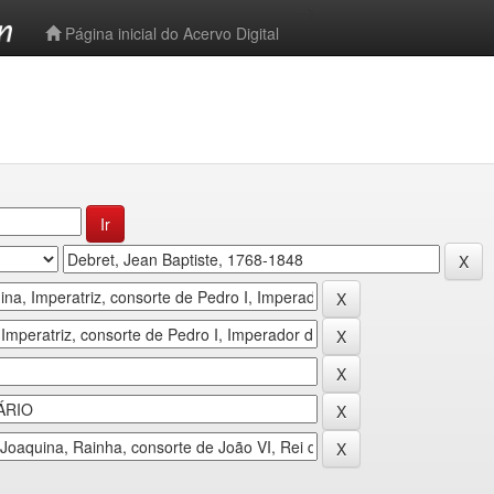
-->
Página inicial do Acervo Digital