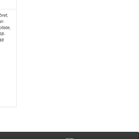
bret,
an
tiste,
68-
48