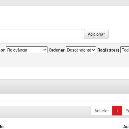
por
Ordenar
Registro(s)
Anterior
1
P
lo
Au