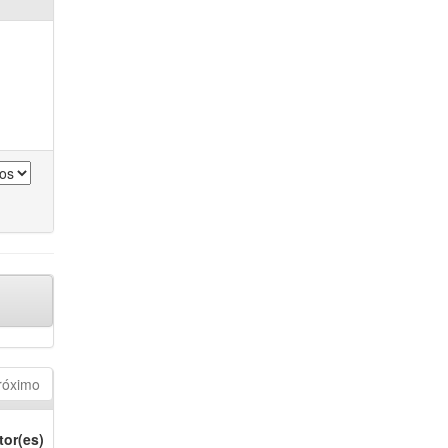
róximo
tor(es)