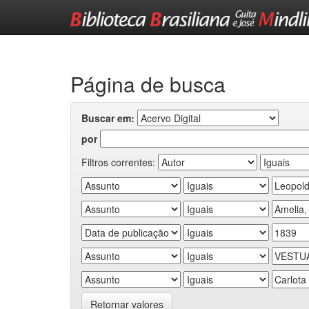
Skip
navigation
Página de busca
Buscar em:
por
Filtros correntes:
Retornar valores