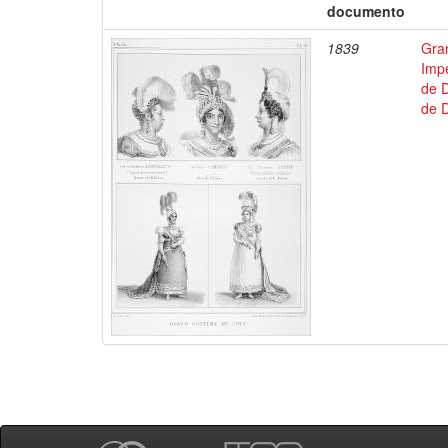
documento
1839
Gran
Impé
de D
de D