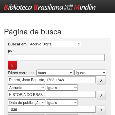
Skip
navigation
Página de busca
Buscar em:
por
Filtros correntes: