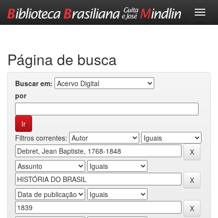
Skip
navigation
Página de busca
Buscar em:
por
Filtros correntes: