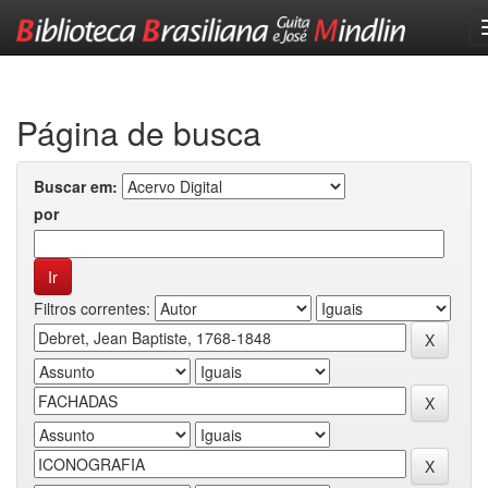
Skip
navigation
Página de busca
Buscar em:
por
Filtros correntes: