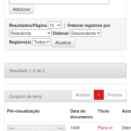
Resultados/Página
|
Ordenar registros por
Ordenar
Registro(s)
Resultado 1-2 de 2.
Anterior
1
Próximo
Conjunto de itens:
Pré-visualização
Data do
Título
Auto
documento
1839
Plans et
Debr