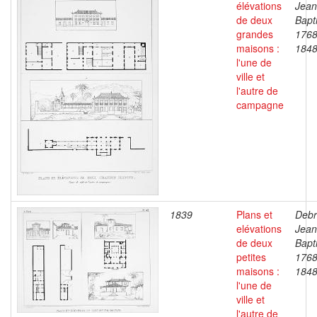
élévations
Jean
de deux
Bapti
grandes
1768
maisons :
184
l'une de
ville et
l'autre de
campagne
1839
Plans et
Debr
elévations
Jean
de deux
Bapti
petites
1768
maisons :
184
l'une de
ville et
l'autre de