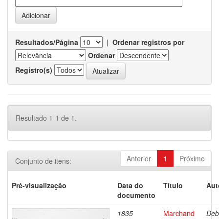
Resultados/Página
|
Ordenar registros por
Ordenar
Registro(s)
Resultado 1-1 de 1.
Anterior
1
Próximo
Conjunto de itens:
Pré-visualização
Data do
Título
Aut
documento
1835
Marchand
Deb