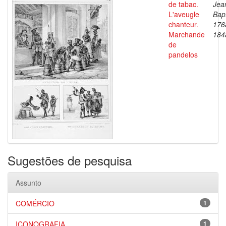
de tabac.
Jea
L'aveugle
Bapt
chanteur.
176
Marchande
184
de
pandelos
Sugestões de pesquisa
Assunto
COMÉRCIO
1
ICONOGRAFIA
1