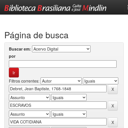
Skip
navigation
Página de busca
Buscar em:
por
Filtros correntes: