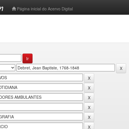
-->
Página inicial do Acervo Digital