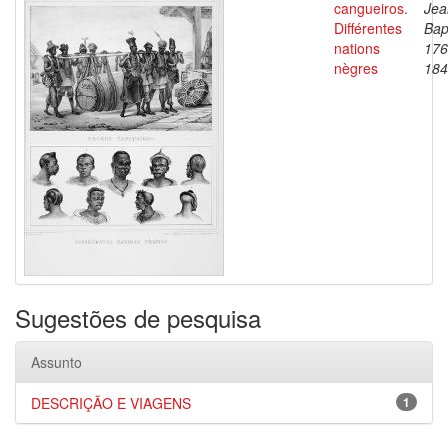
cangueiros.
Jea
Différentes
Bap
nations
176
nègres
184
Sugestões de pesquisa
Assunto
DESCRIÇÃO E VIAGENS
1