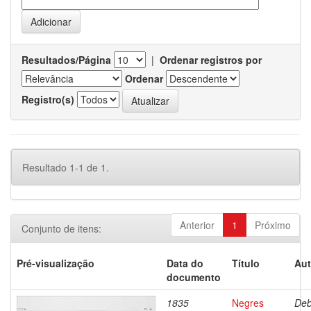
Resultados/Página
|
Ordenar registros por
Ordenar
Registro(s)
Resultado 1-1 de 1.
Anterior
1
Próximo
Conjunto de itens:
Pré-visualização
Data do
Título
Aut
documento
1835
Negres
Deb