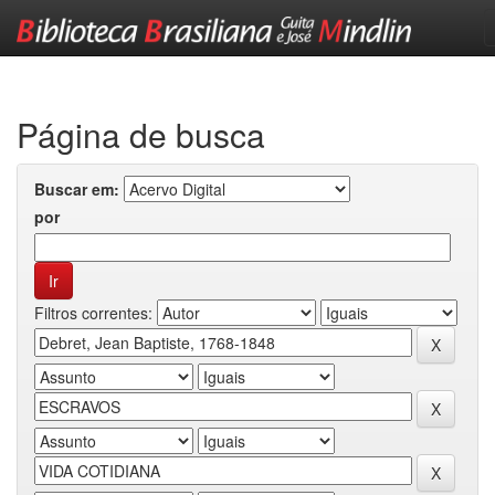
Skip
navigation
Página de busca
Buscar em:
por
Filtros correntes: